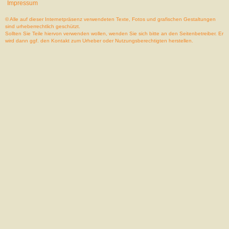
Impressum
© Alle auf dieser Internetpräsenz verwendeten Texte, Fotos und grafischen Gestaltungen
sind urheberrechtlich geschützt.
Sollten Sie Teile hiervon verwenden wollen, wenden Sie sich bitte an den Seitenbetreiber. Er
wird dann ggf. den Kontakt zum Urheber oder Nutzungsberechtigten herstellen.