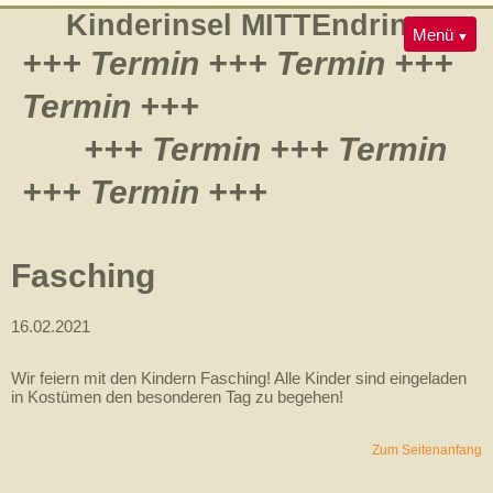
Navigation
Kinderinsel MITTEndrin
Konzept
Galerie
Menü
überspringen
+++ Termin +++ Termin +++
Team
Jobs
Kontakt
Termin +++
+++ Termin +++ Termin
+++ Termin +++
Fasching
16.02.2021
Wir feiern mit den Kindern Fasching! Alle Kinder sind eingeladen
in Kostümen den besonderen Tag zu begehen!
Zum Seitenanfang